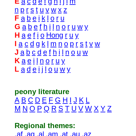
E
a
c
d
e
f
g
h
i
j
l
m
n
p
r
s
t
u
v
w
x
z
F
a
b
e
i
k
l
o
r
u
G
a
b
e
f
h
i
l
n
o
r
u
w
y
H
a
e
f
i
o
Hong
r
u
y
I
a
c
d
g
k
l
m
n
o
p
r
s
t
v
w
J
a
b
c
d
e
f
h
i
l
n
o
u
w
K
a
e
i
l
n
o
r
u
y
L
a
d
e
i
j
l
o
u
w
y
peony literature
A
B
C
D
E
F
G
H
I
J
K
L
M
N
O
P
Q
R
S
T
U
V
W
X
Y
Z
Regional themes:
.af
.ag
.al
.am
.at
.au
.az