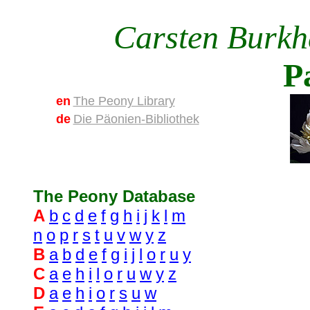
Carsten Burkh
P
en
The Peony Library
de
Die Päonien-Bibliothek
The Peony Database
A
b
c
d
e
f
g
h
i
j
k
l
m
n
o
p
r
s
t
u
v
w
y
z
B
a
b
d
e
f
g
i
j
l
o
r
u
y
C
a
e
h
i
l
o
r
u
w
y
z
D
a
e
h
i
o
r
s
u
w