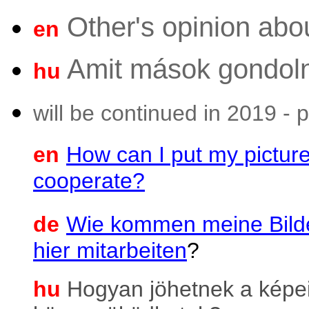
Other's opinion abou
en
Amit mások gondolna
hu
will be continued in 2019 - 
en
How can I put my picture
cooperate?
de
Wie kommen meine Bilde
hier mitarbeiten
?
hu
Hogyan jöhetnek a képe