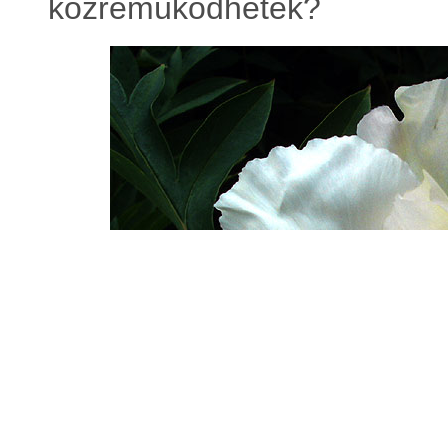
közremüködhetek?