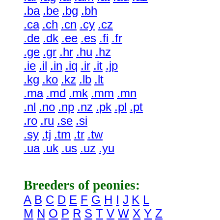
.ba
.be
.bg
.bh
.ca
.ch
.cn
.cy
.cz
.de
.dk
.ee
.es
.fi
.fr
.ge
.gr
.hr
.hu
.hz
.ie
.il
.in
.iq
.ir
.it
.jp
.kg
.ko
.kz
.lb
.lt
.ma
.md
.mk
.
mm
.mn
.nl
.no
.np
.nz
.pk
.pl
.pt
.ro
.ru
.se
.si
.sy
.tj
.tm
.tr
.tw
.ua
.uk
.us
.uz
.yu
Breeders of peonies:
A
B
C
D
E
F
G
H
I
J
K
L
M
N
O
P
R
S
T
V
W
X
Y
Z