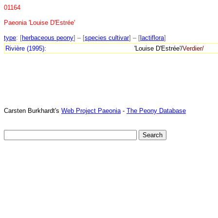
01164
Paeonia 'Louise D'Estrée'
type
: [
herbaceous peony
] – [
species cultivar
] – [
lactiflora
]
Rivière (1995):
'Louise D'Estrée'/
Verdier/
Carsten Burkhardt's
Web Project Paeonia
-
The Peony Database
TTTT06
TTTT07
TTTT08